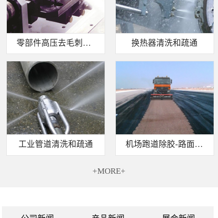
零部件高压去毛刺清洗
换热器清洗和疏通
工业管道清洗和疏通
机场跑道除胶-路面标线清除
+MORE+