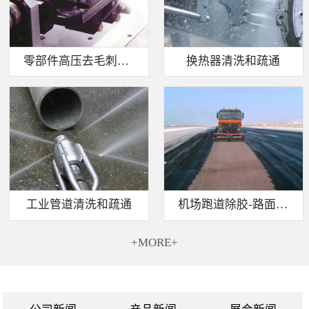
零部件高压去毛刺清洗
换热器清洗和疏通
工业管道清洗和疏通
机场跑道除胶-路面标线清除
+MORE+