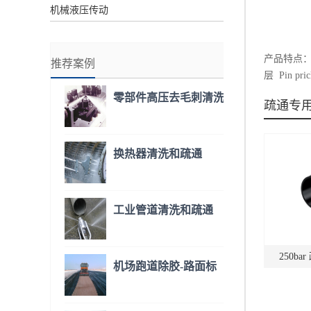
机械液压传动
产品特点： 聚乙
推荐案例
层 Pin prick
零部件高压去毛刺清洗
疏通专
换热器清洗和疏通
工业管道清洗和疏通
250ba
机场跑道除胶-路面标
线清除