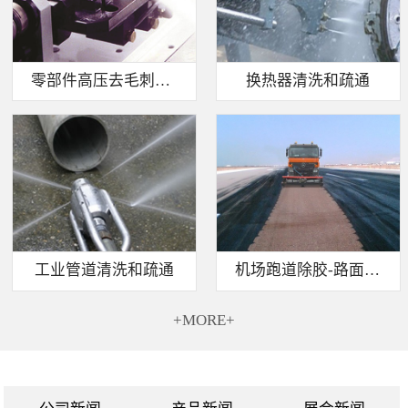
零部件高压去毛刺清洗
换热器清洗和疏通
工业管道清洗和疏通
机场跑道除胶-路面标线清除
+MORE+