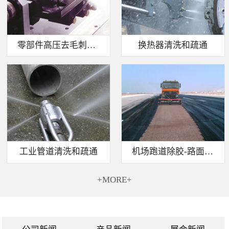
零部件高压去毛刺清洗
换热器清洗和疏通
工业管道清洗和疏通
机场跑道除胶-路面标线清除
+MORE+