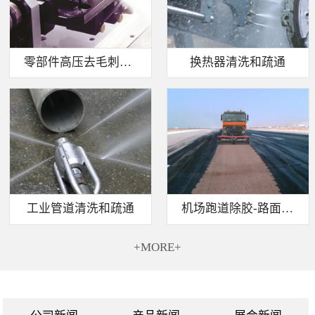
零部件高压去毛刺清洗
换热器清洗和疏通
工业管道清洗和疏通
机场跑道除胶-路面标线清除
+MORE+