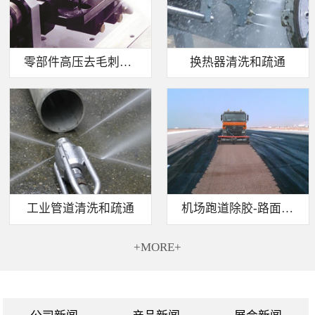
零部件高压去毛刺清洗
换热器清洗和疏通
工业管道清洗和疏通
机场跑道除胶-路面标线清除
+MORE+