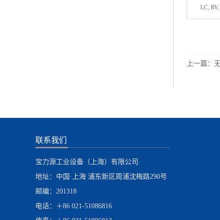
LC, RV,
上一篇：
联系我们
宝力源工业设备（上海）有限公司
地址：中国·上海 浦东新区周浦沈梅路290号
邮编：201318
电话：＋86 021-51086816