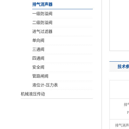
排气消声器
一级防溢阀
二级防溢阀
进气过滤器
单向阀
三通阀
四通阀
技术
安全阀
管路闸阀
液位计-压力表
机械液压传动
排气
P
排气消声器 L