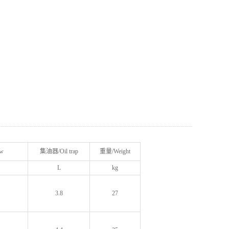
w
集油器/Oil trap
重量/Weight
L
kg
3.8
27