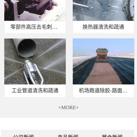
零部件高压去毛刺清洗
换热器清洗和疏通
工业管道清洗和疏通
机场跑道除胶-路面标线清除
+MORE+