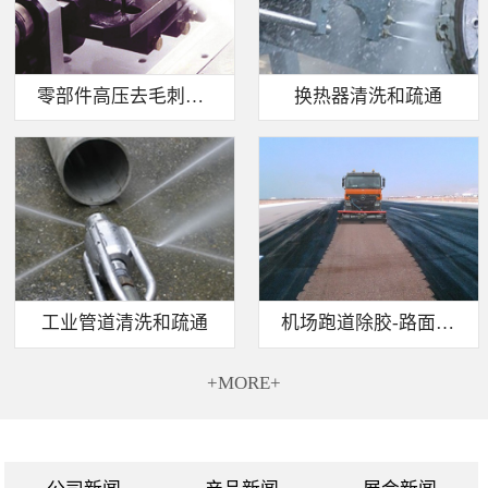
零部件高压去毛刺清洗
换热器清洗和疏通
工业管道清洗和疏通
机场跑道除胶-路面标线清除
+MORE+