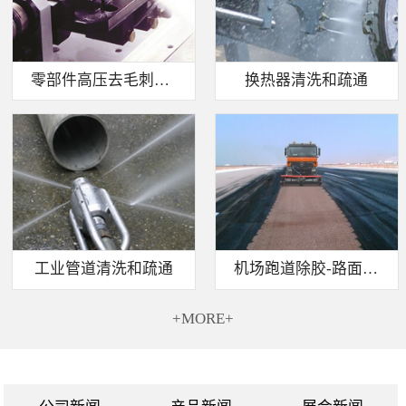
零部件高压去毛刺清洗
换热器清洗和疏通
工业管道清洗和疏通
机场跑道除胶-路面标线清除
+MORE+