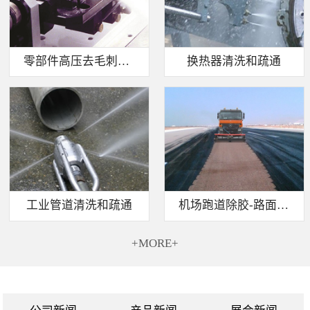
零部件高压去毛刺清洗
换热器清洗和疏通
工业管道清洗和疏通
机场跑道除胶-路面标线清除
+MORE+