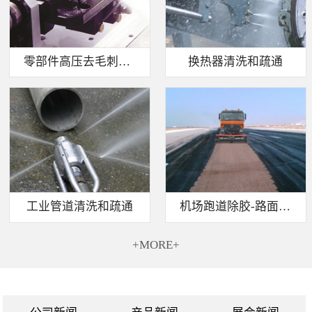
零部件高压去毛刺清洗
换热器清洗和疏通
工业管道清洗和疏通
机场跑道除胶-路面标线清除
+MORE+