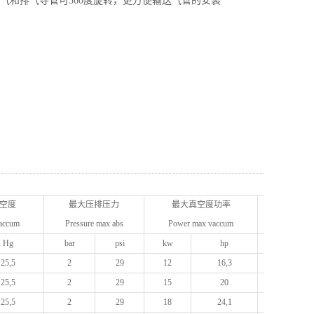
 进气和排气导管可360度旋转，更方便输送气管的安装
空度
最大压排压力
最大真空度功率
质量
vaccum
Pressure max abs
Power max vaccum
Weight
Hg
bar
psi
kw
hp
kg
25,5
2
29
12
16,3
175
25,5
2
29
15
20
173
25,5
2
29
18
24,1
162