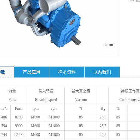
>>
产品应用
样本资料
联系我们
参数
流量
输入转速
最大真空度
持续工作真
Flow
Rotation speed
Vaccum
Continuous 
m³/h
l/min
rpm
rpm
%
Hg
%
486
8100
M600
M1000
85
25,5
85
594
9900
M600
M1000
85
25,5
85
744
12400
M600
M1000
85
25,5
85