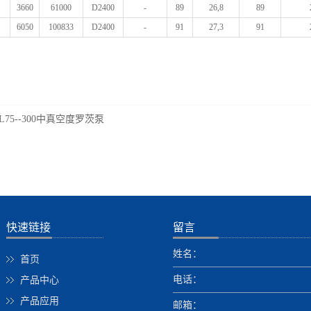
3660
61000
D2400
-
89
26,8
89
6050
100833
D2400
-
91
27,3
91
L75--300中真空度罗茨泵
快速链接
留言
姓名：
首页
电话：
产品中心
产品应用
邮箱：