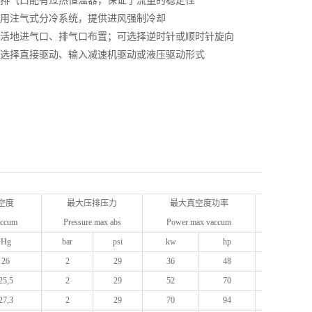
 在排气口配有过热恒温器，保证了流量的稳定性
 采用注气式分冷系统，提供进风强制冷却
 灵活地进气口、排气口布置；可选择逆时针或顺时针旋向
 可选择直接驱动、输入减速机驱动或液压驱动形式
空度
最大压排压力
最大真空度功率
质量
accum
Pressure max abs
Power max vaccum
Weight
Hg
bar
psi
kw
hp
kg
26
2
29
36
48
160
25,5
2
29
52
70
192
27,3
2
29
70
94
240