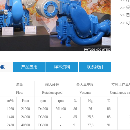
>>
>>
>>
>>
产品应用
样本资料
联系我们
参数
流量
输入转速
最大真空度
持续工作真
Flow
Rotation speed
Vaccum
Continuous v
m³/h
l/min
rpm
rpm
%
Hg
%
1260
21000
D4200
M1400
86
26
86
1440
24000
D3300
-
85
25,5
85
2430
40500
D3300
-
91
27,3
91