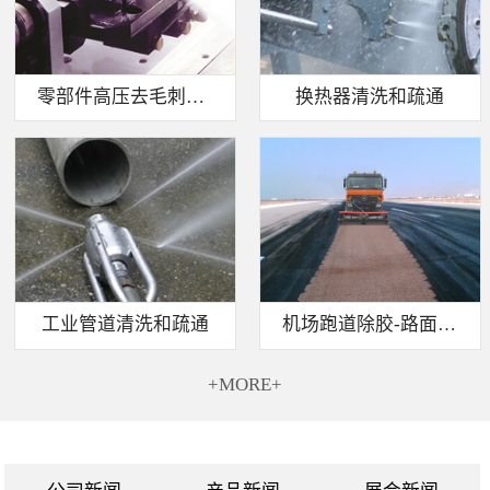
零部件高压去毛刺清洗
换热器清洗和疏通
工业管道清洗和疏通
机场跑道除胶-路面标线清除
+MORE+