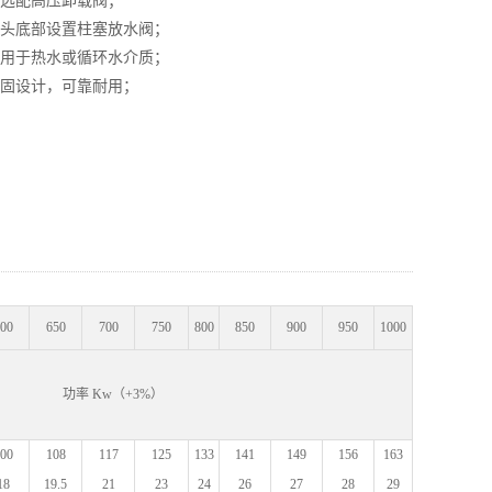
选配高压卸载阀；
 泵头底部设置柱塞放水阀；
 可用于热水或循环水介质；
 坚固设计，可靠耐用；
00
650
700
750
800
850
900
950
1000
±2%） 功率 Kw（+3%）
00
108
117
125
133
141
149
156
163
18
19.5
21
23
24
26
27
28
29