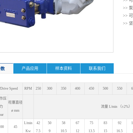
>>
可
>>
>>
>>
产品应用
样本资料
联系我们
参数
ive Speed
RPM
250
300
350
400
450
500
550
6
作压
柱塞直径
力
流量 L/min （
ø mm
bar
L/min
42
50
58
67
75
83
92
1
100
45
Kw
7.5
9
10.5
12
13.5
15
16.5