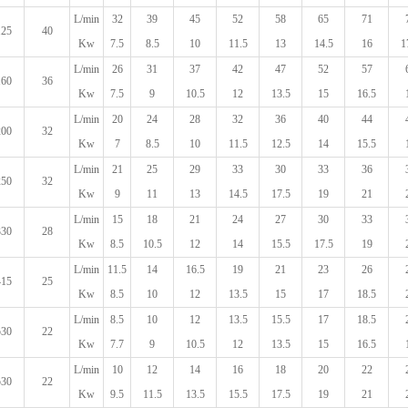
L/min
32
39
45
52
58
65
71
125
40
Kw
7.5
8.5
10
11.5
13
14.5
16
1
L/min
26
31
37
42
47
52
57
160
36
Kw
7.5
9
10.5
12
13.5
15
16.5
L/min
20
24
28
32
36
40
44
200
32
Kw
7
8.5
10
11.5
12.5
14
15.5
L/min
21
25
29
33
30
33
36
250
32
Kw
9
11
13
14.5
17.5
19
21
L/min
15
18
21
24
27
30
33
330
28
Kw
8.5
10.5
12
14
15.5
17.5
19
L/min
11.5
14
16.5
19
21
23
26
415
25
Kw
8.5
10
12
13.5
15
17
18.5
L/min
8.5
10
12
13.5
15.5
17
18.5
530
22
Kw
7.7
9
10.5
12
13.5
15
16.5
L/min
10
12
14
16
18
20
22
530
22
Kw
9.5
11.5
13.5
15.5
17.5
19
21