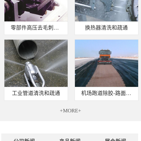
零部件高压去毛刺清洗
换热器清洗和疏通
工业管道清洗和疏通
机场跑道除胶-路面标线清除
+MORE+