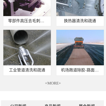
零部件高压去毛刺清洗
换热器清洗和疏通
工业管道清洗和疏通
机场跑道除胶-路面标线清除
+MORE+