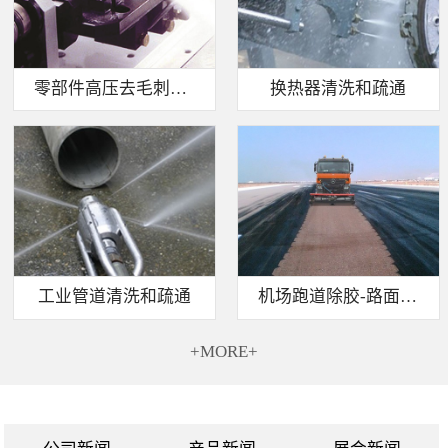
零部件高压去毛刺清洗
换热器清洗和疏通
工业管道清洗和疏通
机场跑道除胶-路面标线清除
+MORE+