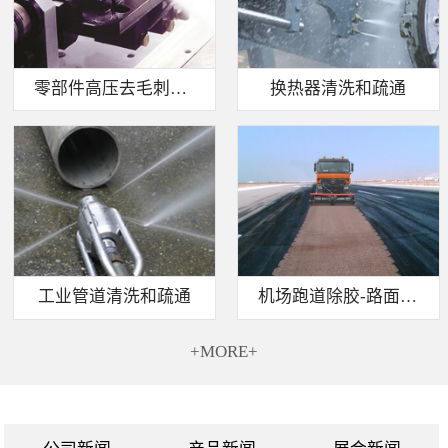
零部件高压去毛刺清洗
换热器清洗和疏通
工业管道清洗和疏通
机场跑道除胶-路面标线清除
+MORE+