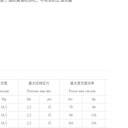
 设置了油封漏油检测孔；可有效防止油泄露
真空度
最大压排压力
最大真空度功率
质量
vaccum
Pressure max abs
Power max vaccum
Weight
Hg
bar
psi
kw
hp
kg
16,5
2,2
32
70
94
190
16,5
2,2
32
94
126
300
16,5
2,2
32
161
216
617