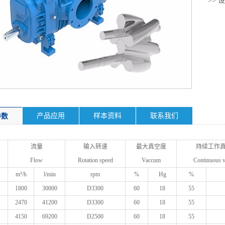
>>
产品应用
样本资料
联系我们
参数
流量
输入转速
最大真空度
持续工作
Flow
Rotation speed
Vaccum
Continuous 
m³/h
l/min
rpm
%
Hg
%
1800
30000
D3300
60
18
55
2470
41200
D3300
60
18
55
4150
69200
D2500
60
18
55