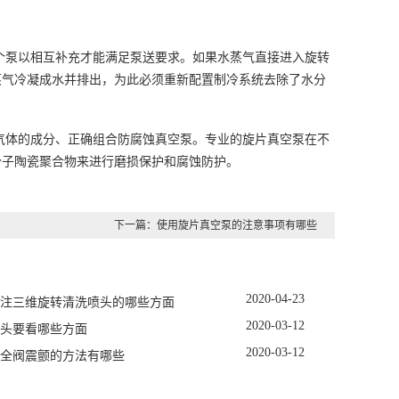
个泵以相互补充才能满足泵送要求。如果水蒸气直接进入旋转
蒸气冷凝成水并排出，为此必须重新配置制冷系统去除了水分
气体的成分、正确组合防腐蚀真空泵。专业的旋片真空泵在不
分子陶瓷聚合物来进行磨损保护和腐蚀防护。
下一篇：
使用旋片真空泵的注意事项有哪些
2020
-
04
-
23
注三维旋转清洗喷头的哪些方面
2020
-
03
-
12
头要看哪些方面
2020
-
03
-
12
全阀震颤的方法有哪些