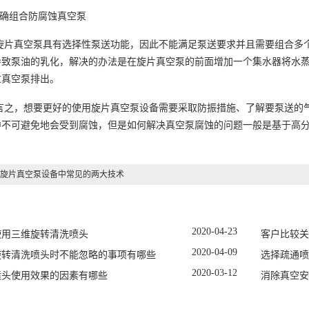
正确组合防腐蚀真空泵
旋片真空泵具有选择性泵送功能，因此不能满足泵送要求并且需要组合多
导致泵油的乳化，解决的办法是在旋片真空泵的前面增加一个集水器将水
过真空泵排出。
言之，想要更好的使用旋片真空泵设备需要采取防振措施、了解要泵送的
中不可避免地会受到腐蚀，但是如何解决真空泵腐蚀的问题一般是基于高
旋片真空泵设备中常见的两大技术
2020
-
04
-
23
使用三维旋转清洗喷头
客户比较关
2020
-
04
-
09
旋转清洗喷头时不能忽略的事项有哪些
选择疏通喷
2020
-
03
-
12
喷头使用效果的因素有哪些
消除真空安