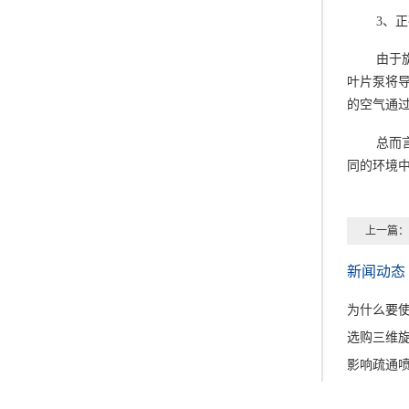
3、
由于
叶片泵将
的空气通
总而
同的环境
上一篇：
新闻动态
为什么要
选购三维
影响疏通