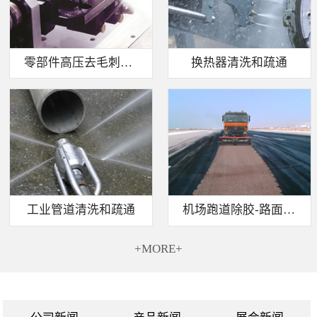
零部件高压去毛刺清洗
换热器清洗和疏通
工业管道清洗和疏通
机场跑道除胶-路面标线清除
+MORE+