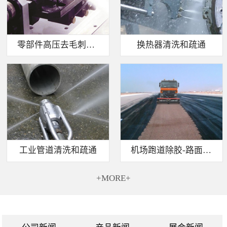
零部件高压去毛刺清洗
换热器清洗和疏通
工业管道清洗和疏通
机场跑道除胶-路面标线清除
+MORE+