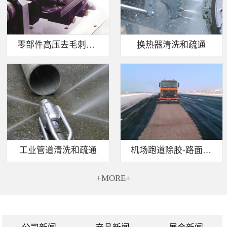
零部件高压去毛刺清洗
换热器清洗和疏通
工业管道清洗和疏通
机场跑道除胶-路面标线清除
+MORE+