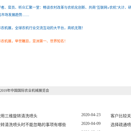
学者、官员、听众汇聚一堂：畅谈农村改革与农机化创新、共商“互联网+农机”大计、
机市场发展趋势……
际农机展，全球农机行业交流互动的大平台，商机无限！
际农机展，举世瞩目，亚洲第一、世界知名！
2019年中国国际农业机械展览会
2020
-
04
-
23
使用三维旋转清洗喷头
客户比较关
2020
-
04
-
09
旋转清洗喷头时不能忽略的事项有哪些
选择疏通喷