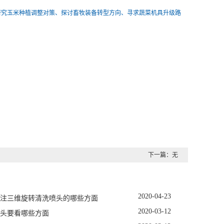
研究玉米种植调整对策、探讨畜牧装备转型方向、寻求蔬菜机具升级路
下一篇：无
2020
-
04
-
23
注三维旋转清洗喷头的哪些方面
2020
-
03
-
12
头要看哪些方面