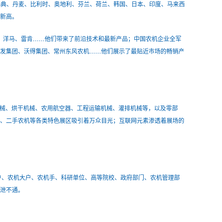
瑞典、丹麦、比利时、奥地利、芬兰、荷兰、韩国、日本、印度、马来西
新高。
田、洋马、雷肯……他们带来了前沿技术和最新产品；中国农机企业全军
常发集团、沃得集团、常州东风农机……他们展示了最贴近市场的畅销产
械、烘干机械、农用航空器、工程运输机械、灌排机械等，以及零部
子、二手农机等各类特色展区吸引着万众目光；互联网元素渗透着展场的
户、农机大户、农机手、科研单位、高等院校、政府部门、农机管理部
泄不通。