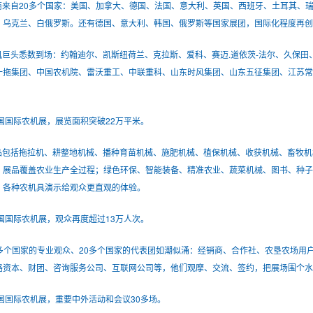
商来自20多个国家：美国、加拿大、德国、法国、意大利、英国、西班牙、土耳其、
、乌克兰、白俄罗斯。还有德国、意大利、韩国、俄罗斯等国家展团，国际化程度再创
机巨头悉数到场：约翰迪尔、凯斯纽荷兰、克拉斯、爱科、赛迈.道依茨-法尔、久保
一拖集团、中国农机院、雷沃重工、中联重科、山东时风集团、山东五征集团、江苏
中国国际农机展，展览面积突破22万平米。
品包括拖拉机、耕整地机械、播种育苗机械、施肥机械、植保机械、收获机械、畜牧机
，展品覆盖农业生产全过程；绿色环保、智能装备、精准农业、蔬菜机械、图书、种
；各种农机具演示给观众更直观的体验。
中国国际农机展，观众再度超过13万人次。
0多个国家的专业观众、20多个国家的代表团如潮似涌：经销商、合作社、农垦农场用
路资本、财团、咨询服务公司、互联网公司等，他们观摩、交流、签约，把展场围个水
中国国际农机展，重要中外活动和会议30多场。