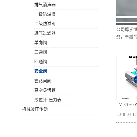
排气消声器
一级防溢阀
二级防溢阀
公司尊崇
进气过滤器
务，卓越的
单向阀
三通阀
四通阀
安全阀
管路闸阀
真空吸污管
液位计-压力表
VJ30-6
机械液压传动
2018
-
04
-
12