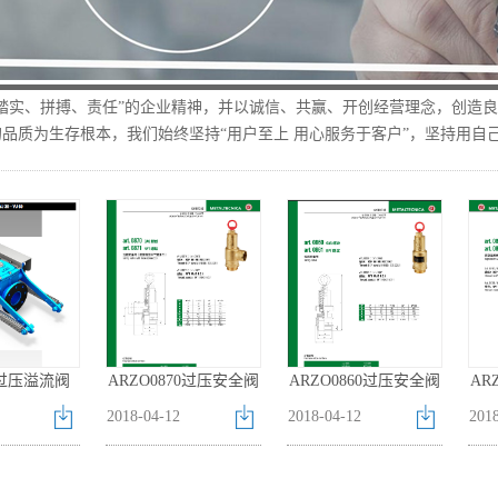
“踏实、拼搏、责任”的企业精神，并以诚信、共赢、开创经营理念，创造
品质为生存根本，我们始终坚持“用户至上 用心服务于客户”，坚持用自
0 过压溢流阀
ARZO0870过压安全阀
ARZO0860过压安全阀
AR
2018
-
04
-
12
2018
-
04
-
12
201