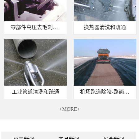
零部件高压去毛刺清洗
换热器清洗和疏通
工业管道清洗和疏通
机场跑道除胶-路面标线清除
+MORE+