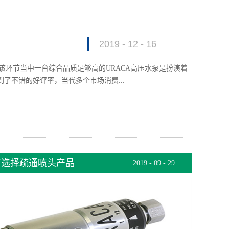
2019
-
12
-
16
该环节当中一台综合品质足够高的URACA高压水泵是扮演着
JUROP
了不错的好评率，当代多个市场消费...
口原材料品
RACA 高压水泵技术在这些年来为什么能够发展得这么快，
色的PNR-
设计；3、主要用于工业和服务领域：4、通道清洁、工业高压清
内较好的J
机去毛刺技术是利用高压水射流所具有的强大切割力来去除毛
地分冷系统
易于实现自动化等优点。高压水射流技术是近些年日趋发展成
片的设计以
何选择疏通喷头产品
2019
-
09
-
29