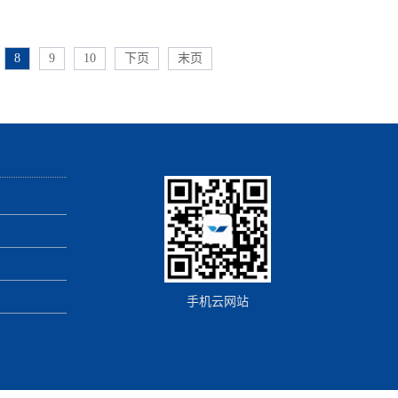
情况有一定影响；如出口角较小则会产生附壁现象，对射流有
动。3.喷头转速此参数对疏通喷头的规划和选用尤为重要。
及工矿企业等多个不同的场所。这些场所在网上大力搜索高压
低越能确保射流形状，进步射流的打击力。转速过高时则会使
8
9
10
下页
末页
费用是多少？一台高压清洗机的价格由于适用的场所不同，其
成雾化，影响其清洗作用。不过，现在旋转喷头基本上都具备
高低也略有差异，现在小编就高压清洗机适宜应用的场合作简
能，只是限速的方法不同。常用的限速方法有离心限速、阻尼
下：1.室外公共道路的清洗野外用冷/热高压清洗机是众多高
、磁力限速等。概括而言，人们在考虑疏通喷头怎么选择时，
机种类中较为知名的一种，因其水压以及作业流量较大，故而
解的指标喷头外部结构、喷头内部结构，以及喷头转速。此
室外公共道路都采用这款野外用冷/热高压清洗机进行作业清
响疏通喷头功能的指标还包含喷头孔数、孔形，一般会依据高
室外公共施工道路、野外崎岖位置、建设工地等。2.工业企
功能参数结合现场工况和施工人员清洗经验来确定这些指标。
清洗工业冷/热高压清洗机拥有较高的精度，它被广泛应用于金
业、汽车制造业、铁路等工业作业中。其内部结构由高精度曲
行驱动，再配置三陶瓷柱塞以及进水过滤系统，从而保证复杂
手机云网站
造业能在较短时间内完成企业内部的清洗作业。3.食品加工
清洗工业级高压清洗机还普遍应用于食品、酿酒、制药等场合
。很多的朋友经常会在食品加工厂、饭店的后厨等看到清洗地
推车，这就是高压清洗机在对食品加工地区进行消毒清洗，因