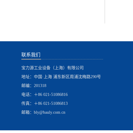
物料产生
大的清洗
洁力在业
清洗和管道
合拥有较
同进行三
呢？1.工
用偏心喷
冶金、管
疏通喷头
机，它拥有
构成一个
联系我们
使在恶劣
(釜、罐、
宝力源工业设备（上海）有限公司
以清除的污
头、旋转
地址：中国·上海 浦东新区周浦沈梅路290号
清洗机在
们需求明
机用于清
邮编：201318
和优化疏
简单、携带
入。
电话：＋86 021-51086816
5-3。0
传真：＋86 021-51086813
与清洁。3
邮箱：bly@bauly.com.cn
由于需要
命更长。