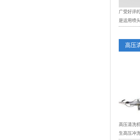
消费者的
广受好评
液体化、
是运用喷头
易于复合
械化施肥
约化和产
高压
起来，并
件。液肥
击碎、剥
物肥料的
适本身工况
车是收集
磨料喷头
辆，吸污
流构成真
收集运输
形成的真
泵的吸污
式固定疏
物的抽吸
液体射流
等较大物
件，从而节
是一日千
高压清洗
用户日益
品质有保
生高压冲洗
的冲击力
是采用叶片