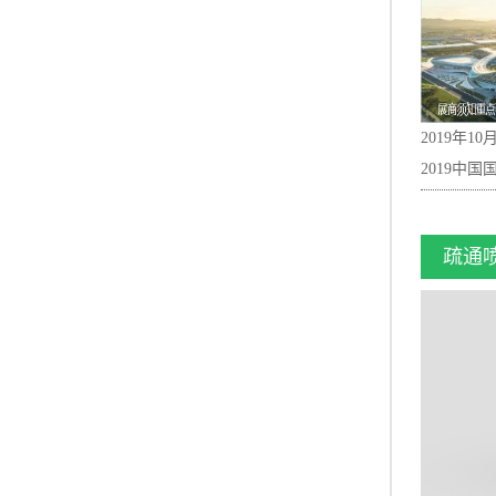
2019年
2019中
疏通
界博览城
产品盛装
程机械和
送系统、
注。本届展
们的主要产
件、机械液
等多个设