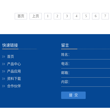
很大剪切的作用。使其在同等条件下比疏通固定喷头具有更
的分散
面积和更小的反冲力，因此清洗功率较高，常用于设备外表
一定的扰
内广受好评。某些质量稳定高压清洗机更是在多个不同的场
车场以
内壁的清洗。3.三维喷头三维疏通喷头是能够在空间内一
首页
上页
1
2
3
4
5
6
转速越
7
高的影响力。那么高压清洗机的应用范围都包括哪些内容
清洗机
维旋转的清洗元件。其动力源归于自旋转喷头，其原理是运
射流构
业高压清洗机在工业行业经常会被使用，特别适用于铁路、
价格的
嘴发作的射流反冲力使喷头滚动，无需外力驱动。由于三维
限速功
道等不易清理的场合。工业上绝大多数都采用高压冷水清洗
要总结如
本身能够在旋转的过程中对空间中的每一点进行喷发，使其
油限速
大于4000Psi的压力、有过压以及过载的保护装备设置，即
压清洗
球状包络面，再合作进给翻转结构，能够应对许多大型容器
需要了
快速链接
留言
的环境中也能借助高压水柱的力量清理污垢，在遇到特别难
很多的
舱等)的清洗。概括而言，常用的疏通喷头的类型包含磨料喷
外，影
姓名：
垢才需要加入清洁剂或者泉水加以辅助清洗。2.家用高压
首页
洗。例如
喷头，三维喷头。在考虑疏通喷头怎样挑选这个问题时，人
压泵的
各个家庭中用得还是非常多的，一般是采用小型的高压清洗
业室内
电话：
产品中心
确各个类型疏通喷头的优缺点，还要结合运用工况条件明确
洗汽车以及地板。这种家用高压清洗机讲究移动灵活、操作
属制造
通喷头的性能指标，然后挑选从质量可靠疏通喷头厂家购
产品应用
邮箱：
方便，其压力一般控制在1000-2000Psi，流量大小约为0。
轴泵进
资料下载
内容：
GPM。这种大量的压力与流量特别适用于小区域范围内的冲洗
的加工制
合作伙伴
.商用绝大多数商用高压清洗机对于参数的要求非常高并且
的消毒
长时间频繁使用，故而选购的产品寿命要比家用清洗机的寿
的清洁
较为经典的商用高压清洗机是冷热水两用高压清洗机，其热
面的小