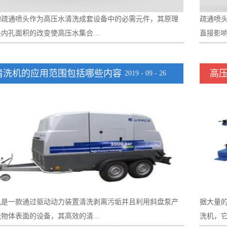
喜爱。 产品的应用 国际肥料消费正在向高浓度、复合化、
较突出的
的疏通喷头作为高压水清洗成套设备中的必需元件，其原理
疏通喷
缓效化的方向发展。液体复合肥由于具有生产养分含量高、
上的一
内孔面积的改变使高压水集合...
直接影响
、能直接被农作物吸收、便于配方施肥、滴灌喷灌施肥和机
需人们
等诸多优点，越来越受到各国的普遍关注。随着我国农业集
面上出
业化水平的逐步提高，农业机械化施肥开始具备了良好的条
求事前了
清洗机的应用范围包括哪些内容
高
2019
-
09
-
26
转化成动能再以高速射流的形式喷出，从而达到对物料进行
往疏忽
撒播车是液体肥料的主要播撒设备，能够快速高效的完成作
疏通喷
离、冲刷等意图，使其到达应有的清洗作用。要想挑选到合
头，这
撒布。应用产品：真空泵、闸阀、真空系统附件等。 吸污
品。现
的喷头，人们应了解较为常用的疏通喷头有哪些类型。1.
挑选疏通
、中转清理运输污泥、污水，避免二次污染的新型环卫车
用寿命
此类也归于固定疏通喷头类型，但由于其具有运用高速水射
部结构
车可自吸和自排，工作速度快，容量大，运输方便，适用于
头的性
空暗射的特色，所以将其单独分为一类。其原理是高速射流
细，外
污水、泥浆、原油等液体物质。采用大高真空度大排量真空
而言，
空吸力将磨料吸入，再与高压水混合同时射出。现在，后混
过大，
车，还具有吸力大，吸程远，特别适合用于下水道内的淤积
类型需
通喷头运用比较遍及。其好处是，在水射流中混入磨料，使
况，如
、装运和排卸，尤其是可吸下水道泥浆、淤泥、石子、砖块
确定疏
的作用作用大大提高，能够用比纯水射流更低的压力清洗工
任务。2
体。应用产品:真空泵、真空系统附件等。真空泵的发展可谓
见明敏
省了设备的投入成本。2.旋转喷头旋转疏通喷头是为满足
进口角
里，现在无论是在液肥撒播车、吸污车上等都有它的身影，
机是一款通过驱动动力装置清洗剥离污垢并且利用斜盘泵产
据大量
对水射流高效作业而设计的产品。其优势除了具有固定喷头
响到喷
证的风冷式真空泵更是备受用户的喜爱。风冷式旋片真空泵
物体表面的设备，其高效的清...
洗机，它
、动压力、水契等作用外，还具有轴向力和切向力，使之对
喷孔活
采用耐高温...