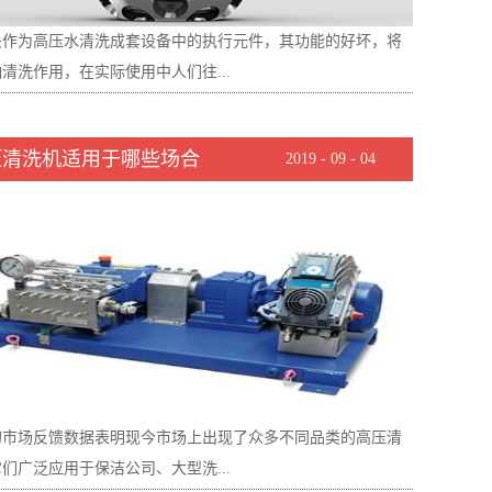
喷头产品。2.根据清洗设备类型挑选疏通喷头作为清洗设备
头作为高压水清洗成套设备中的执行元件，其功能的好坏，将
个重要组成元件，需要与设备组合在一起才能发挥效能。这就
清洗作用，在实际使用中人们往...
选购的疏通喷头能够与清洗设备和喷嘴等组件匹配。现在，市
售的制品疏通喷头具有各种多种形状和规格，用户在挑选时需
解清洗设备的规格来评判是否能够匹配。3.根据性价比挑选
压清洗机适用于哪些场合
2019
-
09
-
04
这个小部件功能的好坏。实际上，是否挑选到质量可靠疏通喷
头的价格有多种分类，人们需求明确挑选什么价位的喷头产
会直接关系到进步清洗设备功率和减少成本支出。下文中介绍
在，市面上价格适中的疏通喷头产品种类众多，可是质量和运
喷头时应该了解的一些指标。1.喷头外部结构疏通喷头的外
也有多种档次。为了减少清洗本钱，人们仍是需要注重疏通喷
包含外径和长度。外径的粗细主要取决于被洗物件的直径粗
价比。一般大品牌的出产厂家所销售的喷头性价比较高。概括
径太粗则影响污垢的顺畅排出。外径太细则或许造成射流靶距
挑选疏通喷头这种基础清洗元件时要根据运用条件、清洗设备
影响射流的打击力。考虑疏通喷头长度一般多用于清洗内壁情
求、性价比来确定。用户可以凭借疏通喷头的市场口碑点评来
喷头过长，则可能小于其管道的弯曲半径，然后无法完结清洗
通喷头哪种品牌好，从而缩小挑选范围。总之，用户一定要识
.喷头内部结构疏通喷头的内部结构主要包含喷孔的长径比、
，智虑周详。
和出口角。疏通喷头长径比是影响射流状态的重要参数，会影
的市场反馈数据表明现今市场上出现了众多不同品类的高压清
孔的活动阻力和流量系数。疏通喷头进口角和出口角则是决议
们广泛应用于保洁公司、大型洗...
动阻力的主要因素。进口角较大其进口阻力较小，但对于出口