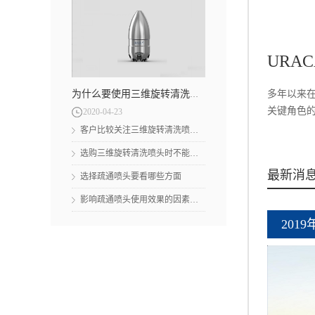
URA
多年以来在
为什么要使用三维旋转清洗喷头
关键角色的
2020
-
04
-
23
客户比较关注三维旋转清洗喷头的哪些方面
选购三维旋转清洗喷头时不能忽略的事项有哪些
者都普遍反
最新消
选择疏通喷头要看哪些方面
其产品特点
洗、特殊
影响疏通喷头使用效果的因素有哪些
刺的一种
201
熟的一项新