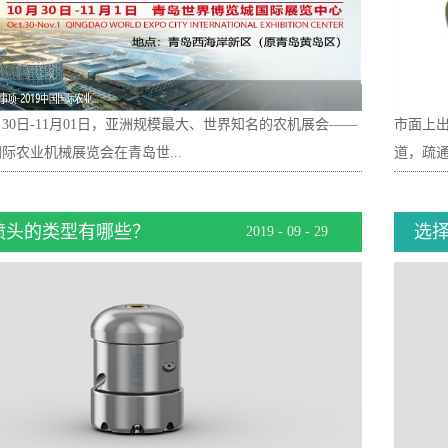
10月30日-11月01日，亚洲规模最大、世界知名的农机展会——
市面上
国国际农业机械展览会在青岛世...
道，疏通
喷头的类型有哪些？
选
2019
-
09
-
29
国际展览中心开幕。宝力源工业设备（上海）有限公司携4大
通喷头
亮相，产品涵盖工业清洗、管道疏通、市政设备和车辆、工
受到了
特种车辆设备领域。是最精良和可靠的高压水应用、真空输
多样，
机械和液压传动领域的优质产品，受到行业及客户的广泛关
1.根据
会中我们的展台是S537，我们真挚的欢迎大家的到来！ 我
的工况
品为，高压泵清洗机、高压管和喷头、JUROP真空泵和附
和设备
压传动。我们的JUROP真空泵应用于液肥撒播车、吸污车
还是在
备中，其提供减速机或液压马达输入配置方式一直备受市场
调，如