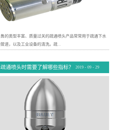
出售的类型丰富、质量过关的疏通喷头产品常常用于疏通下水
管道，以及工业设备的清洗。疏...
择疏通喷头时需要了解哪些指标？
2019
-
09
-
29
优质的清洗、疏通效果在众多清洗设备元件中能够脱颖而出，
城建单位、各个企业的喜爱。现在疏通喷头的品牌和类型多种
下面向大家介绍三点小窍门来应对疏通喷头怎么选择的问题。
运用条件挑选挑选疏通喷头时，要看运用领域，同时查看详细
条件如何。工况条件包括下水道、管道、工业设备等脏污程度
大小，以及其周围的环境条件。无论是运用在户外自然环境，
企业生产车间内，对疏通喷头的性能要求各有千秋。特别强
用于极端环境中，用户需求挑选在耐高低温、耐腐蚀性方面比