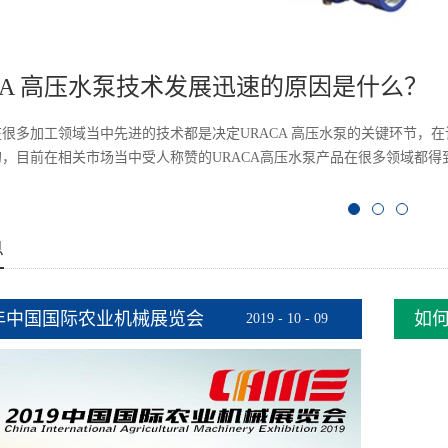
CA 高压水泵技术发展迅速的原因是什么？
很多加工领域当中先进的技术都是决定URACA 高压水泵的关键环节，在
，目前在相关市场当中受人称赞的URACA高压水泵产品在很多领域都得到
映URACA高压水泵产品在实际应用当中都表现出很好的质量特质。那么U
息
及应用有哪些？一、产品特点：1、功率：180 KW2、专为流动式介质
应用；二、技术参数三、产品应用1、零部件高压刺毛去清洗 高压水清洗
柔性加工工艺。这种工艺经实验表明具有去毛刺能力稳定、生产效率高、
9年中国国际农业机械展览会
如
2019
-
10
-
09
型清洗技术...