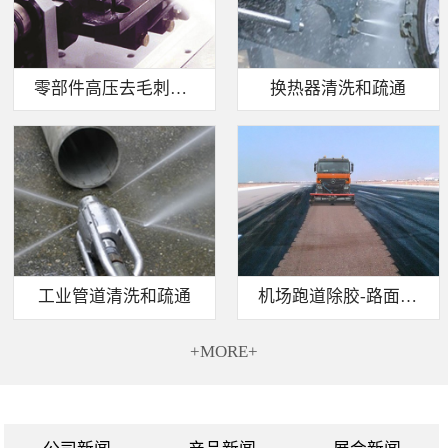
零部件高压去毛刺清洗
换热器清洗和疏通
工业管道清洗和疏通
机场跑道除胶-路面标线清除
+MORE+