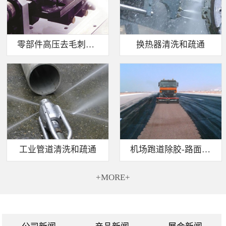
零部件高压去毛刺清洗
换热器清洗和疏通
工业管道清洗和疏通
机场跑道除胶-路面标线清除
+MORE+