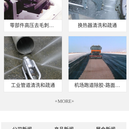
零部件高压去毛刺清洗
换热器清洗和疏通
工业管道清洗和疏通
机场跑道除胶-路面标线清除
+MORE+