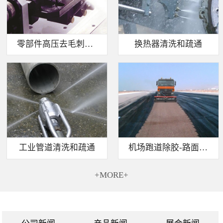
零部件高压去毛刺清洗
换热器清洗和疏通
工业管道清洗和疏通
机场跑道除胶-路面标线清除
+MORE+