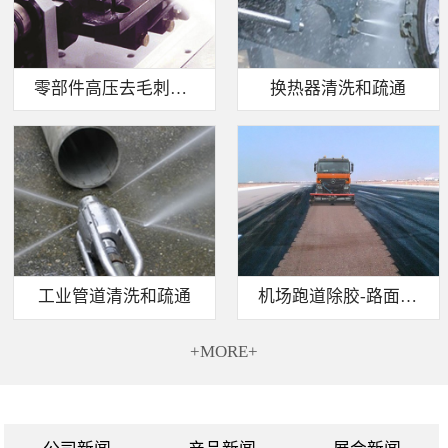
零部件高压去毛刺清洗
换热器清洗和疏通
工业管道清洗和疏通
机场跑道除胶-路面标线清除
+MORE+