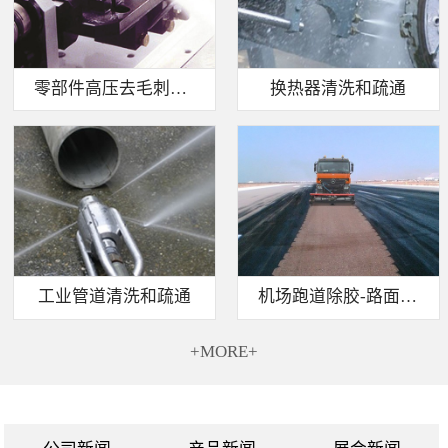
零部件高压去毛刺清洗
换热器清洗和疏通
工业管道清洗和疏通
机场跑道除胶-路面标线清除
+MORE+