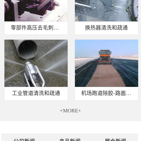
零部件高压去毛刺清洗
换热器清洗和疏通
工业管道清洗和疏通
机场跑道除胶-路面标线清除
+MORE+