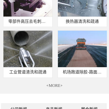
零部件高压去毛刺清洗
换热器清洗和疏通
工业管道清洗和疏通
机场跑道除胶-路面标线清除
+MORE+