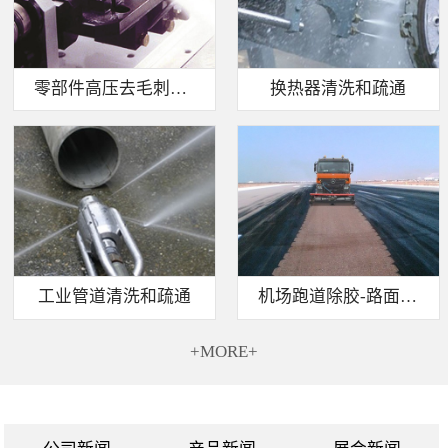
零部件高压去毛刺清洗
换热器清洗和疏通
工业管道清洗和疏通
机场跑道除胶-路面标线清除
+MORE+