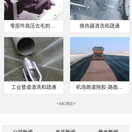
零部件高压去毛刺清洗
换热器清洗和疏通
工业管道清洗和疏通
机场跑道除胶-路面标线清除
+MORE+