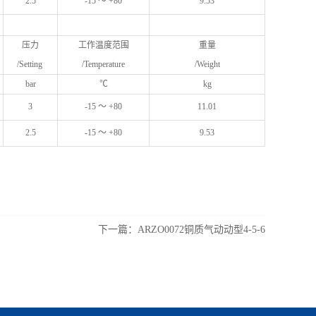
2.5
-15 ～ +80
9.53
压力
工作温度范围
重量
/Setting
/Temperature
/Weight
bar
℃
kg
3
-15 ～ +80
11.01
2.5
-15 ～ +80
9.53
下一篇：
ARZO0072铜质气动动型4-5-6