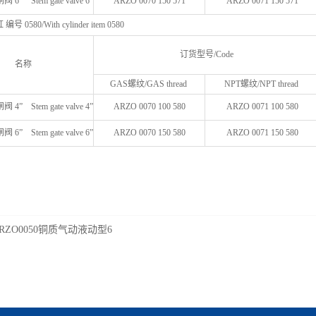
” Stem gate valve 6”
ARZO 0070 150 571
ARZO 0071 150 571
0580/With cylinder item 0580
订货型号/Code
名称
GAS螺纹/GAS thread
NPT螺纹/NPT thread
” Stem gate valve 4”
ARZO 0070 100 580
ARZO 0071 100 580
” Stem gate valve 6”
ARZO 0070 150 580
ARZO 0071 150 580
RZO0050铜质气动液动型6