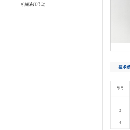
机械液压传动
技术
型号
2
4