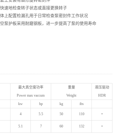
 轴套上安装有唇形旋转密封件
 可快速地检查转子状态或直接更换转子
 泵体上配置检漏孔用于日常检查泵密封件工作状况
 真空泵护板采用耐磨钢板，进一步提高了泵的使用寿命
最大真空度功率
重量
液压驱动
Power max vaccum
Weight
HDR
kw
hp
kg
ibs
4
5.5
50
110
•
5.1
7
60
132
•