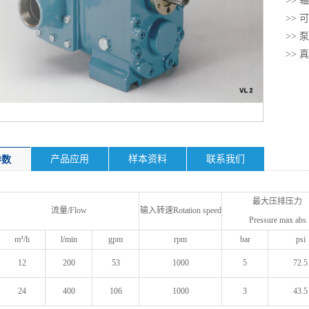
>>
>>
>>
>>
产品应用
样本资料
联系我们
参数
最大压排压力
流量/Flow
输入转速Rotation speed
Pressure max abs
m³/h
l/min
gpm
rpm
bar
psi
12
200
53
1000
5
72.5
24
400
106
1000
3
43.5