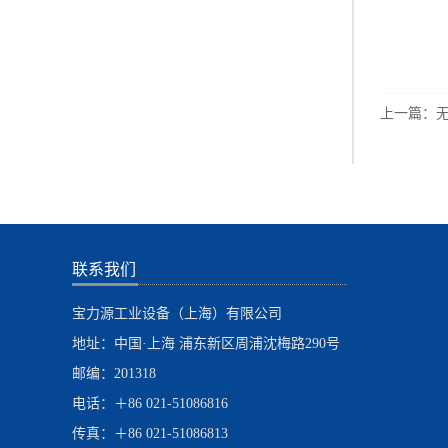
上一篇：
联系我们
宝力源工业设备（上海）有限公司
地址：中国·上海 浦东新区周浦沈梅路290号
邮编：201318
电话：＋86 021-51086816
传真：＋86 021-51086813