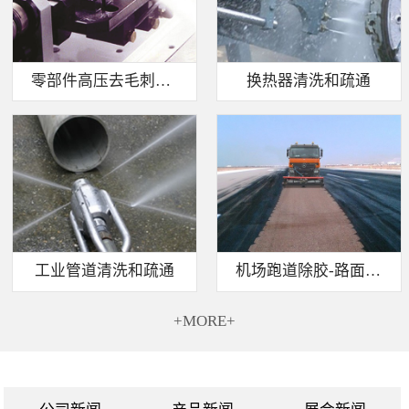
零部件高压去毛刺清洗
换热器清洗和疏通
工业管道清洗和疏通
机场跑道除胶-路面标线清除
+MORE+