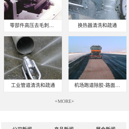
零部件高压去毛刺清洗
换热器清洗和疏通
工业管道清洗和疏通
机场跑道除胶-路面标线清除
+MORE+