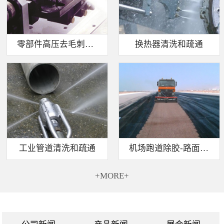
零部件高压去毛刺清洗
换热器清洗和疏通
工业管道清洗和疏通
机场跑道除胶-路面标线清除
+MORE+